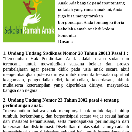
Anak. Ada banyak pendapat tentang
sekolah yang ramah anak ini, Anda
juga bisa mengutarakan
berpendapat Anda tentang kriteria
Sekolah Ramah Anak di kolom
komentar.
Dasar :
1. Undang-Undang Sisdiknas Nomor 20 Tahun 20013 Pasal 1 :
“Pemenuhan Hak Pendidikan Anak adalah usaha sadar dan
terencana untuk mewujudkan suasana belajar dan proses
pembelajaran agar peserta didik pada usia anak secara aktif
mengembangkan potensi dirinya untuk memiliki kekuatan spiritual
keagamaan, pengendalian diri, kepribadian, kecerdasan, akhlak
mulia,serta keterampilan yang diperlukan dirinya, masyarakat,
bangsa dan negara”.
2. Undang Undang Nomor 23 Tahun 2002 pasal 4 tentang
perlindungan anak:
“menyebutkan bahwa anak mempunyai hak untuk dapat hidup
tumbuh, berkembang, dan berpartisipasi secara wajar sesuai harkat
dan martabat kemanusiaan, serta mendapatkan perlindungan dari
kekerasan dan diskriminasi. Disebutkan di atas salah satunya adalah
berpartisipasi yang dijabarkan sebagai hak untuk berpendapat dan