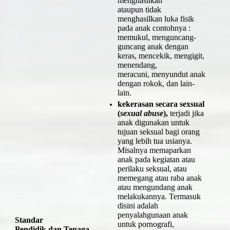
menghasilkan
ataupun tidak
menghasilkan luka fisik
pada anak contohnya :
memukul, menguncang-
guncang anak dengan
keras, mencekik, mengigit,
menendang,
meracuni, menyundut anak
dengan rokok, dan lain-
lain.
kekerasan secara sexsual
(
sexual abuse
),
terjadi jika
anak digunakan untuk
tujuan seksual bagi orang
yang lebih tua usianya.
Misalnya memaparkan
anak pada kegiatan atau
perilaku seksual, atau
memegang atau raba anak
atau mengundang anak
melakukannya. Termasuk
disini adalah
penyalahgunaan anak
Standar
untuk pornografi,
Pendidik dan Tenaga