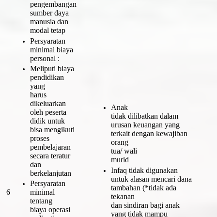
pengembangan
sumber daya
manusia dan
modal tetap
Persyaratan
minimal biaya
personal :
Meliputi biaya
pendidikan
yang
harus
dikeluarkan
Anak
oleh peserta
tidak dilibatkan dalam
didik untuk
urusan keuangan yang
bisa mengikuti
terkait dengan kewajiban
proses
orang
pembelajaran
tua/ wali
secara teratur
murid
dan
Infaq tidak digunakan
berkelanjutan
untuk alasan mencari dana
Persyaratan
tambahan (*tidak ada
6
minimal
tekanan
tentang
dan sindiran bagi anak
biaya operasi
yang tidak mampu