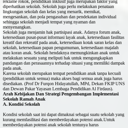
reklame rokok, pendidikan inklusif juga merupakan faktor yang
diperhatikan sekolah. Sekolah juga perlu melakukan penataan
lingkungan sekolah dan kelas yang menarik, memikat,
mengesankan, dan pola pengasuhan dan pendekatan individual
sehingga sekolah menjadi tempat yang nyaman dan
menyenangkan.
Sekolah juga menjamin hak partisipasi anak. Adanya forum anak,
ketersediaan pusat-pusat informasi layak anak, ketersediaan fasilitas
kreatif dan rekreatif pada anak, ketersediaan kotak saran kelas dan
sekolah, ketersediaan papan pengumuman, ketersediaan majalah
atau koran anak. Sekolah hendaknya memungkinkan anak untuk
melakukan sesuatu yang meliputi hak untuk mengungkapkan
pandangan dan perasaannya terhadap situasi yang memiliki dampak
pada anak.
Karena sekolah merupakan tempat pendidikan anak tanpa kecuali
(pendidikan untuk semua) maka akses bagi semua anak juga harus
disediakan. (Prof Dr Furqon Hidayatullah, MPd, Dekan FKIP UNS
dan Dewan Pakar Yayasan Lembaga Pendidikan Al Firdaus).
Arah Kebijakan Dan Strategi Pengembangan Implementasi
Sekolah Ramah Anak
A. Kondisi Sekolah
Kondisi sekolah saat ini dapat dimaknai sebagai suatu sekolah yang
kurang memfasilitasi dan memberdayakan potensi anak.Untuk
memberdayakan potensi anak sekolah tentunya harus