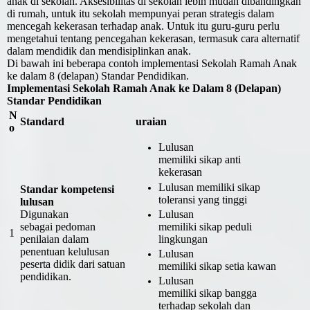
anak di sekolah. Aksesibilitas di sekolah lebih mudah dibandingkan
di rumah, untuk itu sekolah mempunyai peran strategis dalam
mencegah kekerasan terhadap anak. Untuk itu guru-guru perlu
mengetahui tentang pencegahan kekerasan, termasuk cara alternatif
dalam mendidik dan mendisiplinkan anak.
Di bawah ini beberapa contoh implementasi Sekolah Ramah Anak
ke dalam 8 (delapan) Standar Pendidikan.
Implementasi Sekolah Ramah Anak ke Dalam 8 (Delapan)
Standar Pendidikan
N
Standard
uraian
o
Lulusan
memiliki sikap anti
kekerasan
Lulusan memiliki sikap
Standar kompetensi
toleransi yang tinggi
lulusan
Digunakan
Lulusan
sebagai pedoman
memiliki sikap peduli
1
penilaian dalam
lingkungan
penentuan kelulusan
Lulusan
peserta didik dari satuan
memiliki sikap setia kawan
pendidikan.
Lulusan
memiliki sikap bangga
terhadap sekolah dan