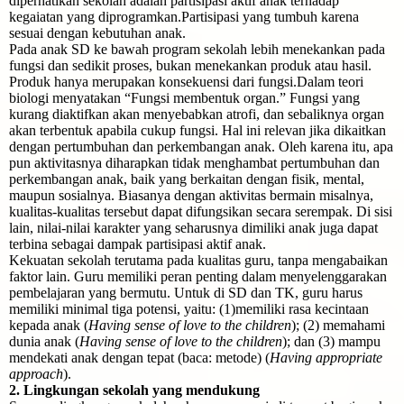
diperhatikan sekolah adalah partisipasi aktif anak terhadap
kegaiatan yang diprogramkan.Partisipasi yang tumbuh karena
sesuai dengan kebutuhan anak.
Pada anak SD ke bawah program sekolah lebih menekankan pada
fungsi dan sedikit proses, bukan menekankan produk atau hasil.
Produk hanya merupakan konsekuensi dari fungsi.Dalam teori
biologi menyatakan “Fungsi membentuk organ.” Fungsi yang
kurang diaktifkan akan menyebabkan atrofi, dan sebaliknya organ
akan terbentuk apabila cukup fungsi. Hal ini relevan jika dikaitkan
dengan pertumbuhan dan perkembangan anak. Oleh karena itu, apa
pun aktivitasnya diharapkan tidak menghambat pertumbuhan dan
perkembangan anak, baik yang berkaitan dengan fisik, mental,
maupun sosialnya. Biasanya dengan aktivitas bermain misalnya,
kualitas-kualitas tersebut dapat difungsikan secara serempak. Di sisi
lain, nilai-nilai karakter yang seharusnya dimiliki anak juga dapat
terbina sebagai dampak partisipasi aktif anak.
Kekuatan sekolah terutama pada kualitas guru, tanpa mengabaikan
faktor lain. Guru memiliki peran penting dalam menyelenggarakan
pembelajaran yang bermutu. Untuk di SD dan TK, guru harus
memiliki minimal tiga potensi, yaitu: (1)memiliki rasa kecintaan
kepada anak (
Having sense of love to the children
); (2) memahami
dunia anak (
Having sense of love to the children
); dan (3) mampu
mendekati anak dengan tepat (baca: metode) (
Having appropriate
approach
).
2. Lingkungan sekolah yang mendukung