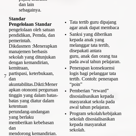
dan lain
sebagainya.
Standar
Tata tertib guru dipajang
Pengelolaan Standar
agar anak dapat membaca
pengelolaan oleh satuan
Sanksi yang diberikan
pendidikan, Pemda, dan
kepada anak yang
pemerintah.
melanggar tata tertib,
Dikdasmen :Menerapkan
disepakati antara
manajemen berbasis
guru, anak dan orang tua
sekolah yang ditunjukan
pada awal tahun pelajaran.
dengan kemandirian,
kemitraan,
Penerapan konsekuensi
partispasi, keterbukaan,
logis bagi pelanggar tata
7
dan
tertib. Contoh: penerapan
akuntabilitas.Dikti:Mener
“poin”
apkan otonomi perguruan
Pemberian “reward”
tinggin yang dalam batas-
disosialisasikan kepada
batas yang diatur dalam
masyarakat sekola pada
ketentuan
awal tahun pelajaran.
perundang-undangan
Program sekolah/kebijakan
yang berlaku
sekolah disosialisasikan
memberikan kebebasan
kepada masyarakat
dan
sekolah.
mendorong kemandirian.