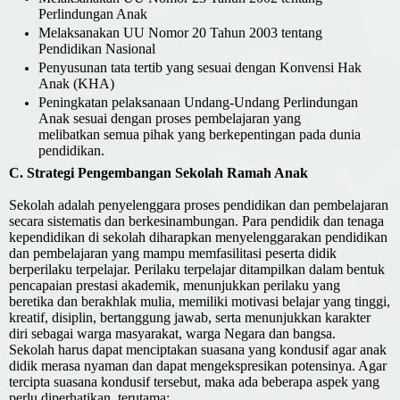
Perlindungan Anak
Melaksanakan UU Nomor 20 Tahun 2003 tentang
Pendidikan Nasional
Penyusunan tata tertib yang sesuai dengan Konvensi Hak
Anak (KHA)
Peningkatan pelaksanaan Undang-Undang Perlindungan
Anak sesuai dengan proses pembelajaran yang
melibatkan semua pihak yang berkepentingan pada dunia
pendidikan.
C. Strategi Pengembangan Sekolah Ramah Anak
Sekolah adalah penyelenggara proses pendidikan dan pembelajaran
secara sistematis dan berkesinambungan. Para pendidik dan tenaga
kependidikan di sekolah diharapkan menyelenggarakan pendidikan
dan pembelajaran yang mampu memfasilitasi peserta didik
berperilaku terpelajar. Perilaku terpelajar ditampilkan dalam bentuk
pencapaian prestasi akademik, menunjukkan perilaku yang
beretika dan berakhlak mulia, memiliki motivasi belajar yang tinggi,
kreatif, disiplin, bertanggung jawab, serta menunjukkan karakter
diri sebagai warga masyarakat, warga Negara dan bangsa.
Sekolah harus dapat menciptakan suasana yang kondusif agar anak
didik merasa nyaman dan dapat mengekspresikan potensinya. Agar
tercipta suasana kondusif tersebut, maka ada beberapa aspek yang
perlu diperhatikan, terutama: