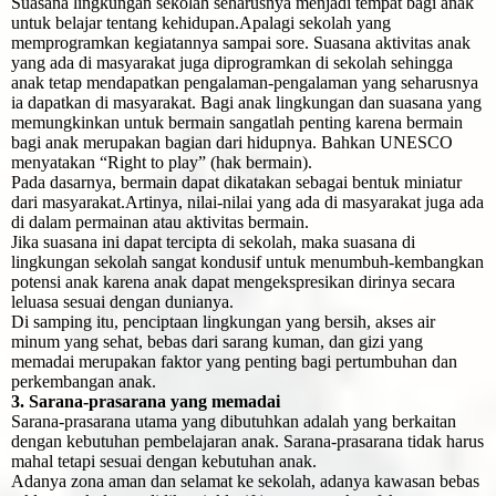
Suasana lingkungan sekolah seharusnya menjadi tempat bagi anak
untuk belajar tentang kehidupan.Apalagi sekolah yang
memprogramkan kegiatannya sampai sore. Suasana aktivitas anak
yang ada di masyarakat juga diprogramkan di sekolah sehingga
anak tetap mendapatkan pengalaman-pengalaman yang seharusnya
ia dapatkan di masyarakat. Bagi anak lingkungan dan suasana yang
memungkinkan untuk bermain sangatlah penting karena bermain
bagi anak merupakan bagian dari hidupnya. Bahkan UNESCO
menyatakan “Right to play” (hak bermain).
Pada dasarnya, bermain dapat dikatakan sebagai bentuk miniatur
dari masyarakat.Artinya, nilai-nilai yang ada di masyarakat juga ada
di dalam permainan atau aktivitas bermain.
Jika suasana ini dapat tercipta di sekolah, maka suasana di
lingkungan sekolah sangat kondusif untuk menumbuh-kembangkan
potensi anak karena anak dapat mengekspresikan dirinya secara
leluasa sesuai dengan dunianya.
Di samping itu, penciptaan lingkungan yang bersih, akses air
minum yang sehat, bebas dari sarang kuman, dan gizi yang
memadai merupakan faktor yang penting bagi pertumbuhan dan
perkembangan anak.
3. Sarana-prasarana yang memadai
Sarana-prasarana utama yang dibutuhkan adalah yang berkaitan
dengan kebutuhan pembelajaran anak. Sarana-prasarana tidak harus
mahal tetapi sesuai dengan kebutuhan anak.
Adanya zona aman dan selamat ke sekolah, adanya kawasan bebas