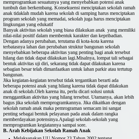
memprogramkan sesuatunya yang menyebabkan potensi anak
tumbuh dan berkembang. Konsekuensi menciptakan sekolah ramah
anak tidaklah mudah karena sekolah di samping harus menciptakan
program sekolah yang memadai, sekolah juga harus menciptakan
lingkungan yang edukatif
Banyak aktivitas sekolah yang biasa dilakukan anak yang memiliki
nilai-nilai positif dalam membentuk karakter dan kepribadian.
Dengan adanya perubahan, terutama di kota-kota karena
terbatasnya lahan dan perubahan struktur bangunan sekolah
menyebabkan beberapa aktivitas yang penting bagi anak tersebut
hilang dan tidak dapat dilakukan lagi.Misalnya, lompat tali sebagai
bentuk aktivitas uji diri, sekarang tidak dapat dilakukan karena
sebagian besar telah dimanfaatkan untuk lahan parkir atau tertutup
bangunan.
Jika kegiatan-kegiatan tersebut tidak tergantikan berarti ada
beberapa potensi anak yang hilang karena tidak dapat dilakukan
anak di sekolah.Oleh karena itu, perlu dicari solusi untuk
menggantikan aktivitas yang hilang tersebut. Utamanya, akan lebih
bagus jika sekolah memprogramkannya. Jika dikaitkan dengan
sekolah ramah anak maka pemrograman semacam ini sangat
penting sebagai bentuk pelayanan pada anak dalam rangka
memberdayakan potensinya.Apalagi sekolah-sekolah yang
memprogramkan kegiatannya sampai sore.
B. Arah Kebijakan Sekolah Ramah Anak
Melaksanakan UU Nomor 23 Tahun 2002 tentang