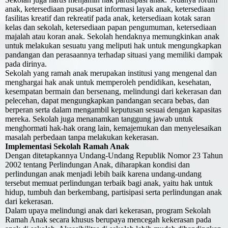
anak, ketersediaan pusat-pusat informasi layak anak, ketersediaan
fasilitas kreatif dan rekreatif pada anak, ketersediaan kotak saran
kelas dan sekolah, ketersediaan papan pengumuman, ketersediaan
majalah atau koran anak. Sekolah hendaknya memungkinkan anak
untuk melakukan sesuatu yang meliputi hak untuk mengungkapkan
pandangan dan perasaannya terhadap situasi yang memiliki dampak
pada dirinya.
Sekolah yang ramah anak merupakan institusi yang mengenal dan
menghargai hak anak untuk memperoleh pendidikan, kesehatan,
kesempatan bermain dan bersenang, melindungi dari kekerasan dan
pelecehan, dapat mengungkapkan pandangan secara bebas, dan
berperan serta dalam mengambil keputusan sesuai dengan kapasitas
mereka. Sekolah juga menanamkan tanggung jawab untuk
menghormati hak-hak orang lain, kemajemukan dan menyelesaikan
masalah perbedaan tanpa melakukan kekerasan.
Implementasi Sekolah Ramah Anak
Dengan ditetapkannya Undang-Undang Republik Nomor 23 Tahun
2002 tentang Perlindungan Anak, diharapkan kondisi dan
perlindungan anak menjadi lebih baik karena undang-undang
tersebut memuat perlindungan terbaik bagi anak, yaitu hak untuk
hidup, tumbuh dan berkembang, partisipasi serta perlindungan anak
dari kekerasan.
Dalam upaya melindungi anak dari kekerasan, program Sekolah
Ramah Anak secara khusus berupaya mencegah kekerasan pada