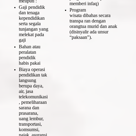
meliputi :
memberi infaq)
Gaji pendidik
Program
dan tenaga
wisata dibahas secara
kependidikan
transpa ran dengan
serta segala
orangtua murid dan anak
tunjangan yang
(disinyalir ada unsur
melekat pada
“paksaan”).
gaji
Bahan atau
peralatan
pendidik
habis pakai
Biaya operasi
pendidikan tak
langsung
berupa daya,
air, jasa
telekomunikasi
, pemeliharaan
sarana dan
prasarana,
uang lembur,
transportasi,
komsumsi,
pajak, asuransi