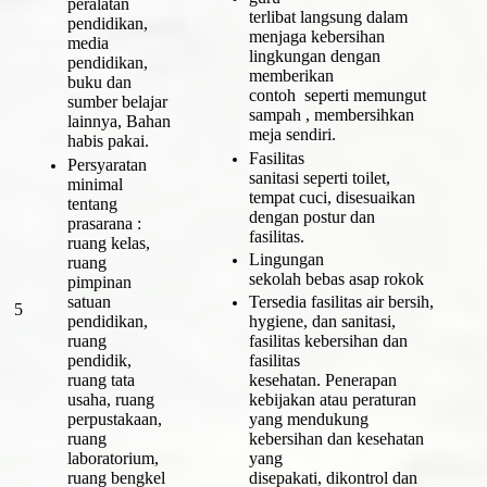
peralatan
terlibat langsung dalam
pendidikan,
menjaga kebersihan
media
lingkungan dengan
pendidikan,
memberikan
buku dan
contoh seperti memungut
sumber belajar
sampah , membersihkan
lainnya, Bahan
meja sendiri.
habis pakai.
Fasilitas
Persyaratan
sanitasi seperti toilet,
minimal
tempat cuci, disesuaikan
tentang
dengan postur dan
prasarana :
fasilitas.
ruang kelas,
Lingungan
ruang
sekolah bebas asap rokok
pimpinan
satuan
Tersedia fasilitas air bersih,
5
pendidikan,
hygiene, dan sanitasi,
ruang
fasilitas kebersihan dan
pendidik,
fasilitas
ruang tata
kesehatan. Penerapan
usaha, ruang
kebijakan atau peraturan
perpustakaan,
yang mendukung
ruang
kebersihan dan kesehatan
laboratorium,
yang
ruang bengkel
disepakati, dikontrol dan