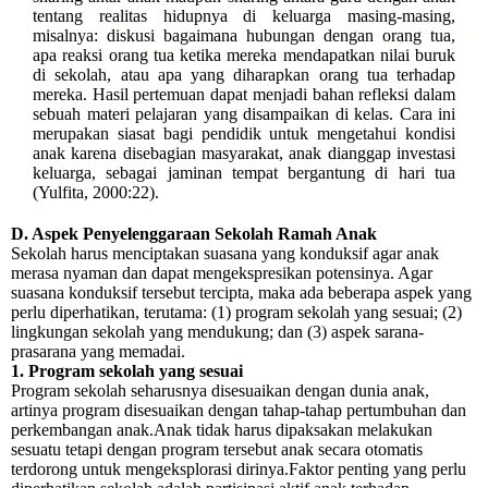
tentang realitas hidupnya di keluarga masing-masing,
misalnya: diskusi bagaimana hubungan dengan orang tua,
apa reaksi orang tua ketika mereka mendapatkan nilai buruk
di sekolah, atau apa yang diharapkan orang tua terhadap
mereka. Hasil pertemuan dapat menjadi bahan refleksi dalam
sebuah materi pelajaran yang disampaikan di kelas. Cara ini
merupakan siasat bagi pendidik untuk mengetahui kondisi
anak karena disebagian masyarakat, anak dianggap investasi
keluarga, sebagai jaminan tempat bergantung di hari tua
(Yulfita, 2000:22).
D. Aspek Penyelenggaraan Sekolah Ramah Anak
Sekolah harus menciptakan suasana yang konduksif agar anak
merasa nyaman dan dapat mengekspresikan potensinya. Agar
suasana konduksif tersebut tercipta, maka ada beberapa aspek yang
perlu diperhatikan, terutama: (1) program sekolah yang sesuai; (2)
lingkungan sekolah yang mendukung; dan (3) aspek sarana-
prasarana yang memadai.
1. Program sekolah yang sesuai
Program sekolah seharusnya disesuaikan dengan dunia anak,
artinya program disesuaikan dengan tahap-tahap pertumbuhan dan
perkembangan anak.Anak tidak harus dipaksakan melakukan
sesuatu tetapi dengan program tersebut anak secara otomatis
terdorong untuk mengeksplorasi dirinya.Faktor penting yang perlu