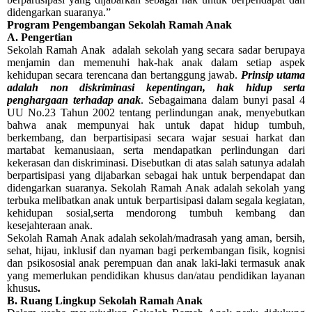
didengarkan suaranya.”
Program Pengembangan Sekolah Ramah Anak
A. Pengertian
Sekolah Ramah Anak adalah sekolah yang secara sadar berupaya
menjamin dan memenuhi hak-hak anak dalam setiap aspek
kehidupan secara terencana dan bertanggung jawab.
Prinsip utama
adalah non diskriminasi kepentingan, hak hidup serta
penghargaan terhadap anak
. Sebagaimana dalam bunyi pasal 4
UU No.23 Tahun 2002 tentang perlindungan anak, menyebutkan
bahwa anak mempunyai hak untuk dapat hidup tumbuh,
berkembang, dan berpartisipasi secara wajar sesuai harkat dan
martabat kemanusiaan, serta mendapatkan perlindungan dari
kekerasan dan diskriminasi. Disebutkan di atas salah satunya adalah
berpartisipasi yang dijabarkan sebagai hak untuk berpendapat dan
didengarkan suaranya. Sekolah Ramah Anak adalah sekolah yang
terbuka melibatkan anak untuk berpartisipasi dalam segala kegiatan,
kehidupan sosial,serta mendorong tumbuh kembang dan
kesejahteraan anak.
Sekolah Ramah Anak adalah sekolah/madrasah yang aman, bersih,
sehat, hijau, inklusif dan nyaman bagi perkembangan fisik, kognisi
dan psikososial anak perempuan dan anak laki-laki termasuk anak
yang memerlukan pendidikan khusus dan/atau pendidikan layanan
khusus
.
B. Ruang Lingkup Sekolah Ramah Anak