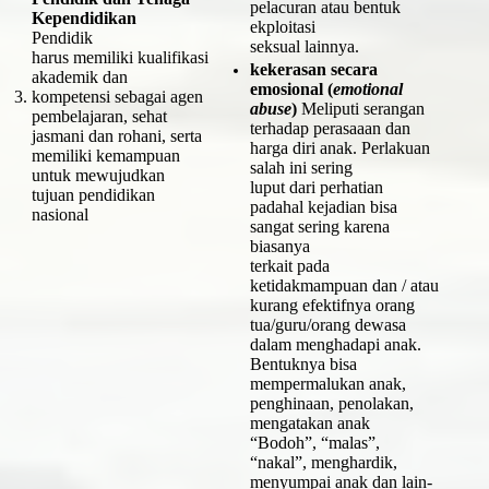
pelacuran atau bentuk
Kependidikan
ekploitasi
Pendidik
seksual lainnya.
harus memiliki kualifikasi
kekerasan secara
akademik dan
emosional (
emotional
3.
kompetensi sebagai agen
abuse
)
Meliputi serangan
pembelajaran, sehat
terhadap perasaaan dan
jasmani dan rohani, serta
harga diri anak. Perlakuan
memiliki kemampuan
salah ini sering
untuk mewujudkan
luput dari perhatian
tujuan pendidikan
padahal kejadian bisa
nasional
sangat sering karena
biasanya
terkait pada
ketidakmampuan dan / atau
kurang efektifnya orang
tua/guru/orang dewasa
dalam menghadapi anak.
Bentuknya bisa
mempermalukan anak,
penghinaan, penolakan,
mengatakan anak
“Bodoh”, “malas”,
“nakal”, menghardik,
menyumpai anak dan lain-