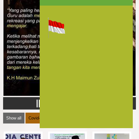
INFORMASI TERKINI
Show all
Covid-19
Pendidikan
Link Instansi