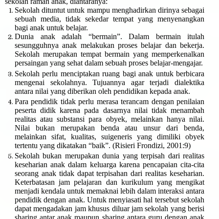
sekolah ramah anak, diantaranya:
Sekolah dituntut untuk mampu menghadirkan dirinya sebagai
sebuah media, tidak sekedar tempat yang menyenangkan
bagi anak untuk belajar.
Dunia anak adalah “bermain”. Dalam bermain itulah
sesungguhnya anak melakukan proses belajar dan bekerja.
Sekolah merupakan tempat bermain yang memperkenalkan
persaingan yang sehat dalam sebuah proses belajar-mengajar.
Sekolah perlu menciptakan ruang bagi anak untuk berbicara
mengenai sekolahnya. Tujuannya agar terjadi dialektika
antara nilai yang diberikan oleh pendidikan kepada anak.
Para pendidik tidak perlu merasa terancam dengan penilaian
peserta didik karena pada dasarnya nilai tidak menambah
realitas atau substansi para obyek, melainkan hanya nilai.
Nilai bukan merupakan benda atau unsur dari benda,
melainkan sifat, kualitas, suigeneris yang dimiliki obyek
tertentu yang dikatakan “baik”. (Risieri Frondizi, 2001:9)
Sekolah bukan merupakan dunia yang terpisah dari realitas
keseharian anak dalam keluarga karena pencapaian cita-cita
seorang anak tidak dapat terpisahan dari realitas keseharian.
Keterbatasan jam pelajaran dan kurikulum yang mengikat
menjadi kendala untuk memaknai lebih dalam interaksi antara
pendidik dengan anak. Untuk menyiasati hal tersebut sekolah
dapat mengadakan jam khusus diluar jam sekolah yang berisi
sharing antar anak maupun sharing antara guru dengan anak