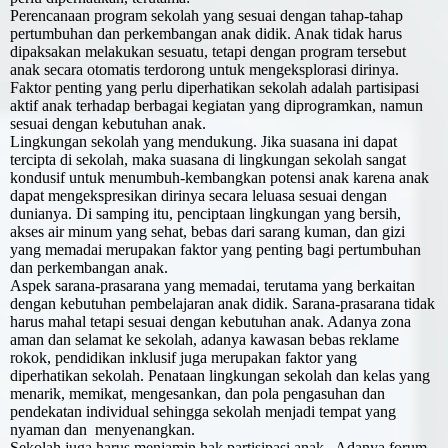
Perencanaan program sekolah yang sesuai dengan tahap-tahap
pertumbuhan dan perkembangan anak didik. Anak tidak harus
dipaksakan melakukan sesuatu, tetapi dengan program tersebut
anak secara otomatis terdorong untuk mengeksplorasi dirinya.
Faktor penting yang perlu diperhatikan sekolah adalah partisipasi
aktif anak terhadap berbagai kegiatan yang diprogramkan, namun
sesuai dengan kebutuhan anak.
Lingkungan sekolah yang mendukung. Jika suasana ini dapat
tercipta di sekolah, maka suasana di lingkungan sekolah sangat
kondusif untuk menumbuh-kembangkan potensi anak karena anak
dapat mengekspresikan dirinya secara leluasa sesuai dengan
dunianya. Di samping itu, penciptaan lingkungan yang bersih,
akses air minum yang sehat, bebas dari sarang kuman, dan gizi
yang memadai merupakan faktor yang penting bagi pertumbuhan
dan perkembangan anak.
Aspek sarana-prasarana yang memadai, terutama yang berkaitan
dengan kebutuhan pembelajaran anak didik. Sarana-prasarana tidak
harus mahal tetapi sesuai dengan kebutuhan anak. Adanya zona
aman dan selamat ke sekolah, adanya kawasan bebas reklame
rokok, pendidikan inklusif juga merupakan faktor yang
diperhatikan sekolah. Penataan lingkungan sekolah dan kelas yang
menarik, memikat, mengesankan, dan pola pengasuhan dan
pendekatan individual sehingga sekolah menjadi tempat yang
nyaman dan menyenangkan.
Sekolah juga harus menjamin hak partisipasi anak. Adanya forum