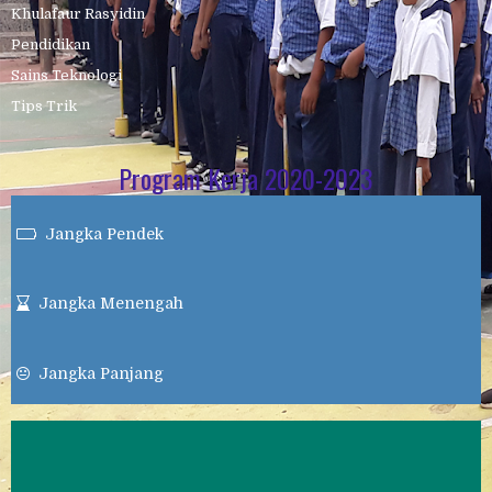
Khulafaur Rasyidin
Pendidikan
Sains Teknologi
Tips Trik
Program Kerja 2020-2023
Jangka Pendek

Jangka Menengah

Jangka Panjang
