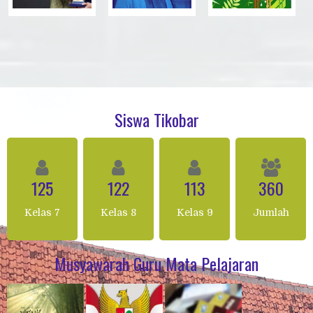
Siswa Tikobar
125
122
113
360
Kelas 7
Kelas 8
Kelas 9
Jumlah
Musyawarah Guru Mata Pelajaran