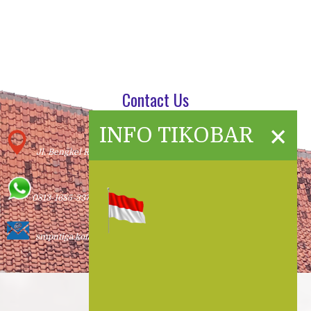
Contact Us
×
INFO TIKOBAR
Jl. Bengkel Remaja Pangulah Baru Kotabaru
0813-1685-3377
smpntiga.kotabaru@yahoo.com