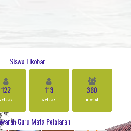
Siswa Tikobar
122
113
360
Kelas 8
Kelas 9
Jumlah
warah Guru Mata Pelajaran