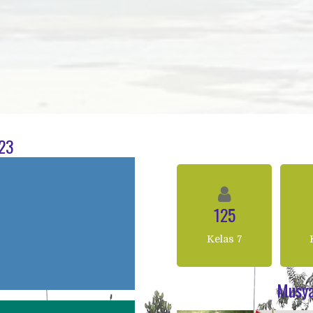
023
125
Kelas 7
Musya