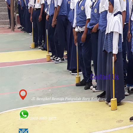
Contact Us
Jl. Bengkel Remaja Pangulah Baru Kotabaru
0813-1685-3377