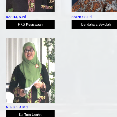
RASIM, S.Pd
SAINO, S.Pd
PKS Kesiswaan
Bendahara Sekolah
N. Elah, A.Md
Ka Tata Usaha