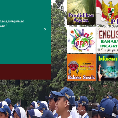
 Maka janganlah
kan
>
Kesehatan
Khulafaur Rasyidin
Pendidikan