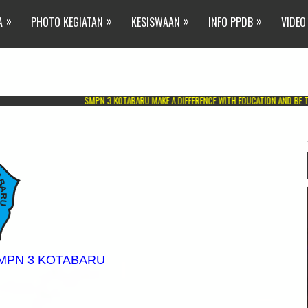
»
»
»
»
A
PHOTO KEGIATAN
KESISWAAN
INFO PPDB
VIDEO
SMPN 3 KOTABARU MAKE A DIFFERENCE WITH EDUCATION AND BE THE BEST PRE
MPN 3 KOTABARU