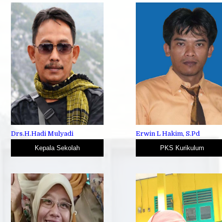
Drs.H.Hadi Mulyadi
Erwin L Hakim, S.Pd
Kepala Sekolah
PKS Kurikulum