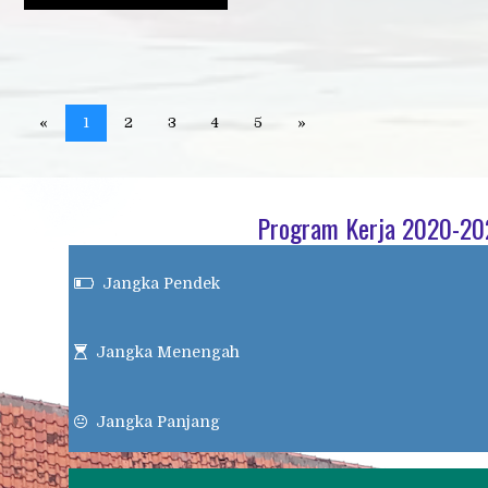
«
1
2
3
4
5
»
Program Kerja 2020-2
Jangka Pendek

Jangka Menengah

Jangka Panjang
