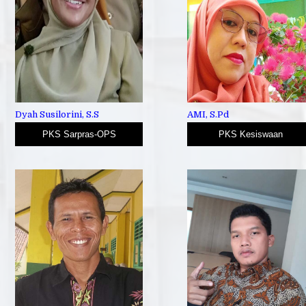
Dyah Susilorini, S.S
AMI, S.Pd
PKS Sarpras-OPS
PKS Kesiswaan