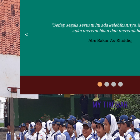
Setiap segala sesuatu itu ada kelebihannya.
suka meremehkan dan merendah
<
Abu Bakar As-Shiddiq
MY TIKOBAR