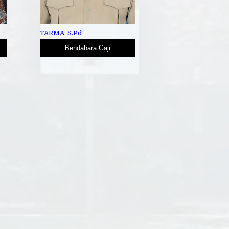
TARMA, S.Pd
Bendahara Gaji