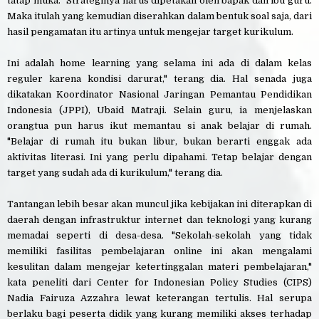
tatap muka. "Strateginya harus dipetakan oleh bapak dan ibu guru.
Maka itulah yang kemudian diserahkan dalam bentuk soal saja, dari
hasil pengamatan itu artinya untuk mengejar target kurikulum.
Ini adalah home learning yang selama ini ada di dalam kelas
reguler karena kondisi darurat," terang dia. Hal senada juga
dikatakan Koordinator Nasional Jaringan Pemantau Pendidikan
Indonesia (JPPI), Ubaid Matraji. Selain guru, ia menjelaskan
orangtua pun harus ikut memantau si anak belajar di rumah.
"Belajar di rumah itu bukan libur, bukan berarti enggak ada
aktivitas literasi. Ini yang perlu dipahami. Tetap belajar dengan
target yang sudah ada di kurikulum," terang dia.
Tantangan lebih besar akan muncul jika kebijakan ini diterapkan di
daerah dengan infrastruktur internet dan teknologi yang kurang
memadai seperti di desa-desa. "Sekolah-sekolah yang tidak
memiliki fasilitas pembelajaran online ini akan mengalami
kesulitan dalam mengejar ketertinggalan materi pembelajaran,"
kata peneliti dari Center for Indonesian Policy Studies (CIPS)
Nadia Fairuza Azzahra lewat keterangan tertulis. Hal serupa
berlaku bagi peserta didik yang kurang memiliki akses terhadap