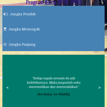
Program Kerja 2020-2023
Jangka Pendek

Jangka Menengah

Jangka Panjang

Setiap segala sesuatu itu ada
kelebihannya. Maka janganlah suka
<
meremehkan dan merendahkan
>
Abu Bakar As-Shiddiq