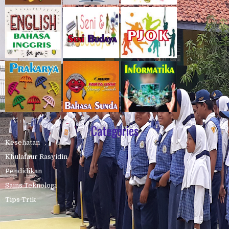
Categories
Kesehatan
Khulafaur Rasyidin
Pendidikan
Sains Teknologi
Tips Trik