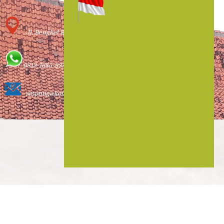
Jl. Bengkel Remaja Pangulah Baru Kotabaru
0813-1685-3377
smpntiga.kotabaru@yahoo.com