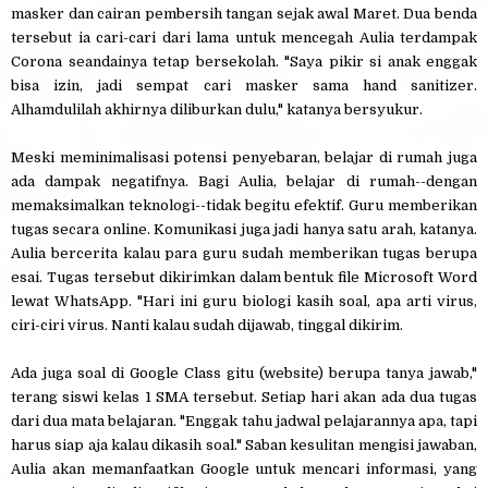
masker dan cairan pembersih tangan sejak awal Maret. Dua benda
tersebut ia cari-cari dari lama untuk mencegah Aulia terdampak
Corona seandainya tetap bersekolah. "Saya pikir si anak enggak
bisa izin, jadi sempat cari masker sama hand sanitizer.
Alhamdulilah akhirnya diliburkan dulu," katanya bersyukur.
Meski meminimalisasi potensi penyebaran, belajar di rumah juga
ada dampak negatifnya. Bagi Aulia, belajar di rumah--dengan
memaksimalkan teknologi--tidak begitu efektif. Guru memberikan
tugas secara online. Komunikasi juga jadi hanya satu arah, katanya.
Aulia bercerita kalau para guru sudah memberikan tugas berupa
esai. Tugas tersebut dikirimkan dalam bentuk file Microsoft Word
lewat WhatsApp. "Hari ini guru biologi kasih soal, apa arti virus,
ciri-ciri virus. Nanti kalau sudah dijawab, tinggal dikirim.
Ada juga soal di Google Class gitu (website) berupa tanya jawab,"
terang siswi kelas 1 SMA tersebut. Setiap hari akan ada dua tugas
dari dua mata belajaran. "Enggak tahu jadwal pelajarannya apa, tapi
harus siap aja kalau dikasih soal." Saban kesulitan mengisi jawaban,
Aulia akan memanfaatkan Google untuk mencari informasi, yang