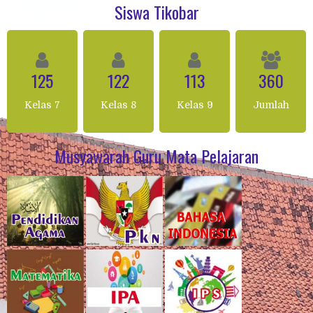
Siswa Tikobar
125
122
113
360
Kelas 7
Kelas 8
Kelas 9
Jumlah
Musyawarah Guru Mata Pelajaran