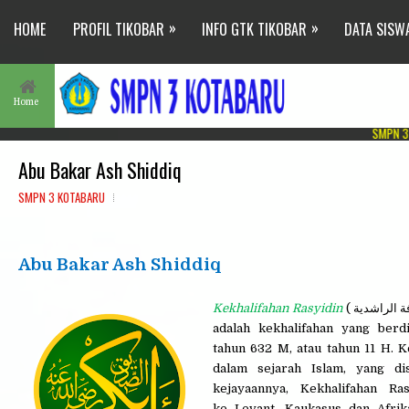
»
»
HOME
PROFIL TIKOBAR
INFO GTK TIKOBAR
DATA SISW
Home
SMPN 3 KOTABARU M
Abu Bakar Ash Shiddiq
SMPN 3 KOTABARU
Abu Bakar Ash Shiddiq
Kekhalifahan Rasyidin
(
فة الراشدية
adalah kekhalifahan yang ber
tahun 632 M, atau tahun 11 H. K
dalam sejarah Islam, yang di
kejayaannya, Kekhalifahan R
ke Levant, Kaukasus dan Afrik