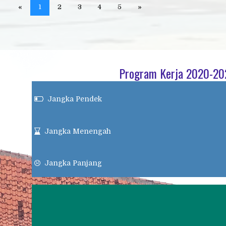
«
1
2
3
4
5
»
Program Kerja 2020-2
Jangka Pendek

Jangka Menengah

Jangka Panjang
