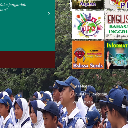
 Maka janganlah
kan
>
Kesehatan
Khulafaur Rasyidin
Pendidikan
Sains Teknologi
Tips Trik