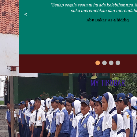
Setiap segala sesuatu itu ada kelebihannya.
suka meremehkan dan merendah
<
Abu Bakar As-Shiddiq
MY TIKOBAR