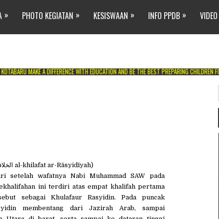
»
»
»
»
A
PHOTO KEGIATAN
KESISWAAN
INFO PPDB
VIDEO
AKE A DIFFERENCE WITH EDUCATION AND BE THE BEST PREPARING CHILDREN FOR SUCCESS 
الخلا
‎ al-khilafat ar-Rāsyidīyah)
diri setelah wafatnya Nabi Muhammad SAW pada
ekhalifahan ini terdiri atas empat khalifah pertama
sebut sebagai Khulafaur Rasyidin. Pada puncak
asyidin membentang dari Jazirah Arab, sampai
a Utara di barat, serta sampai ke dataran tinggi