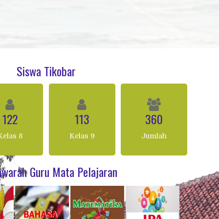
Siswa Tikobar
122
113
360
Kelas 8
Kelas 9
Jumlah
warah Guru Mata Pelajaran