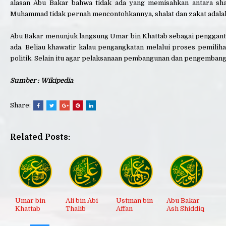
alasan Abu Bakar bahwa tidak ada yang memisahkan antara shal
Muhammad tidak pernah mencontohkannya, shalat dan zakat adalah 
Abu Bakar menunjuk langsung Umar bin Khattab sebagai penggant
ada. Beliau khawatir kalau pengangkatan melalui proses pemili
politik. Selain itu agar pelaksanaan pembangunan dan pengembang
Sumber : Wikipedia
Share:
Related Posts:
Umar bin
Ali bin Abi
Ustman bin
Abu Bakar
Khattab
Thalib
Affan
Ash Shiddiq