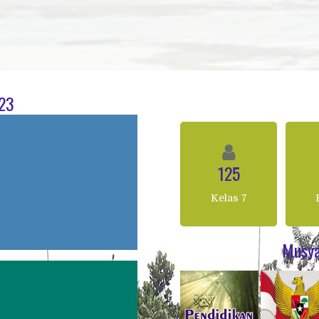
023
125
Kelas 7
Musya