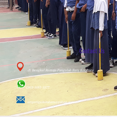
Contact Us
Jl. Bengkel Remaja Pangulah Baru Kotabaru
0813-1685-3377
smpntiga.kotabaru@yahoo.com