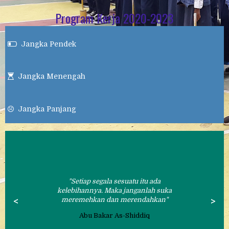
Program Kerja 2020-2023
Jangka Pendek

Jangka Menengah

Jangka Panjang

Setiap segala sesuatu itu ada
kelebihannya. Maka janganlah suka
<
meremehkan dan merendahkan
>
Abu Bakar As-Shiddiq