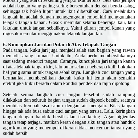
kotoran yang ada di sekeliling jempol ikut terbilas. Sela-sela jempol
adalah bagian yang paling sering bersentuhan dengan benda asing,
sehingga tak boleh luput untuk ikut dibersihkan. Cara melakukan
langkah ini adalah dengan menggenggam jempol kiri menggunakan
telapak tangan kanan. Gosok memutar selama beberapa kali, lalu
lakukan untuk tangan sebaliknya. Yakni giliran jempol kanan yang
digosok memutar menggunakan telapak tangan kiri.
6. Kuncupkan Jari dan Putar di Atas Telapak Tangan
Pada tangan, kuku jari juga menjadi salah satu bagian yang rawan
menjadi sarang kuman. Untuk itu, Anda perlu membersihkannya
saat sedang mencuci tangan. Caranya, kuncupkan jari tangan kanan
di atas telapak tangan kiri, lalu putar selama beberapa kali. Lakukan
hal yang sama untuk tangan sebaliknya. Langkah cuci tangan yang
bermanfaat membersihkan daerah kuku ini tentu akan semakin
efektif jika kuku berada dalam kondisi pendek dan rajin dipotong.
Setelah semua langkah cuci tangan tersebut sudah rampung
dilakukan dan seluruh bagian tangan sudah digosok bersih, saatnya
membilas kembali sisa sabun dengan air mengalir. Bilas tangan
hingga tak ada busa sabun cuci tangan yang tersisa. Lalu, keringkan
tangan dengan handuk bersih atau tisu kering. Agar higienitas
tangan tetap terjaga, matikan keran dengan siku tangan atau handuk
agar kuman yang menempel di keran tidak mencemari tangan yang
sudah bersih.