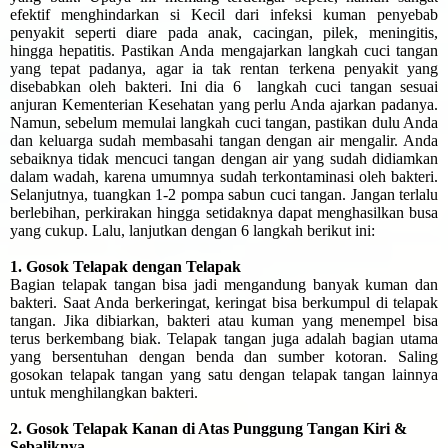
efektif menghindarkan si Kecil dari infeksi kuman penyebab
penyakit seperti diare pada anak, cacingan, pilek, meningitis,
hingga hepatitis. Pastikan Anda mengajarkan langkah cuci tangan
yang tepat padanya, agar ia tak rentan terkena penyakit yang
disebabkan oleh bakteri. Ini dia 6 langkah cuci tangan sesuai
anjuran Kementerian Kesehatan yang perlu Anda ajarkan padanya.
Namun, sebelum memulai langkah cuci tangan, pastikan dulu Anda
dan keluarga sudah membasahi tangan dengan air mengalir. Anda
sebaiknya tidak mencuci tangan dengan air yang sudah didiamkan
dalam wadah, karena umumnya sudah terkontaminasi oleh bakteri.
Selanjutnya, tuangkan 1-2 pompa sabun cuci tangan. Jangan terlalu
berlebihan, perkirakan hingga setidaknya dapat menghasilkan busa
yang cukup. Lalu, lanjutkan dengan 6 langkah berikut ini:
1. Gosok Telapak dengan Telapak
Bagian telapak tangan bisa jadi mengandung banyak kuman dan
bakteri. Saat Anda berkeringat, keringat bisa berkumpul di telapak
tangan. Jika dibiarkan, bakteri atau kuman yang menempel bisa
terus berkembang biak. Telapak tangan juga adalah bagian utama
yang bersentuhan dengan benda dan sumber kotoran. Saling
gosokan telapak tangan yang satu dengan telapak tangan lainnya
untuk menghilangkan bakteri.
2. Gosok Telapak Kanan di Atas Punggung Tangan Kiri &
Sebaliknya