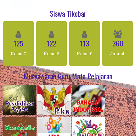
Siswa Tikobar
125
122
113
360
Kelas 7
Kelas 8
Kelas 9
Jumlah
Musyawarah Guru Mata Pelajaran