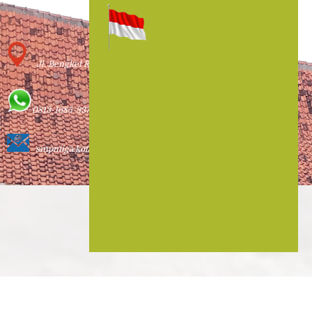
Contact Us
Jl. Bengkel Remaja Pangulah Baru Kotabaru
0813-1685-3377
smpntiga.kotabaru@yahoo.com