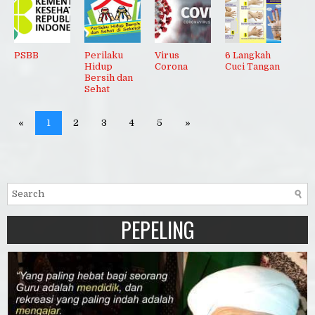
PSBB
Perilaku
Virus
6 Langkah
Hidup
Corona
Cuci Tangan
Bersih dan
Sehat
«
1
2
3
4
5
»
PEPELING